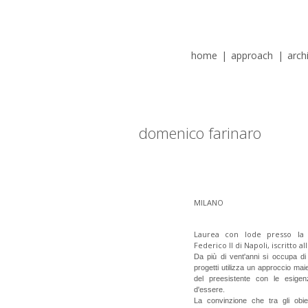
home
|
approach
|
arch
domenico farinaro
MILANO
Laurea con lode presso la fa
Federico II di Napoli, iscritto a
Da più di vent'anni si occupa di
progetti utilizza un approccio mai
del preesistente con le esigen
d'essere.
La convinzione che tra gli obiet