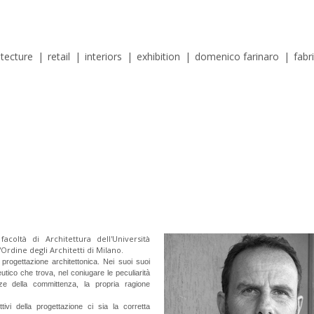
itecture
|
retail
|
interiors
|
exhibition
|
domenico farinaro
|
fabr
coltà di Architettura dell'Università
ll'Ordine degli Architetti di Milano.
 progettazione architettonica.
Nei suoi suoi
eutico che trova, nel coniugare le peculiarità
ze della committenza, la propria ragione
tivi della progettazione ci sia la corretta