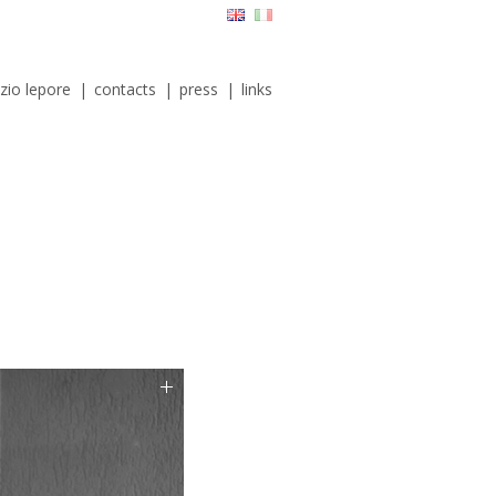
izio lepore
|
contacts
|
press
|
links