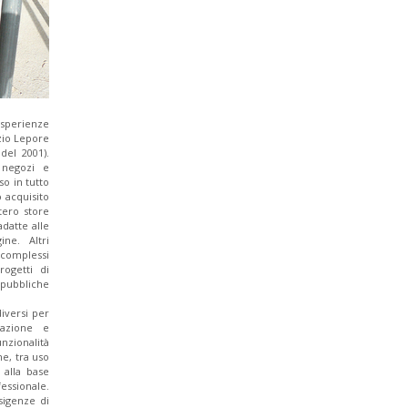
esperienze
zio Lepore
del 2001).
 negozi e
o in tutto
 acquisito
ntero store
adatte alle
ne. Altri
omplessi
rogetti di
pubbliche
iversi per
razione e
nzionalità
ne, tra uso
 alla base
fessionale.
sigenze di