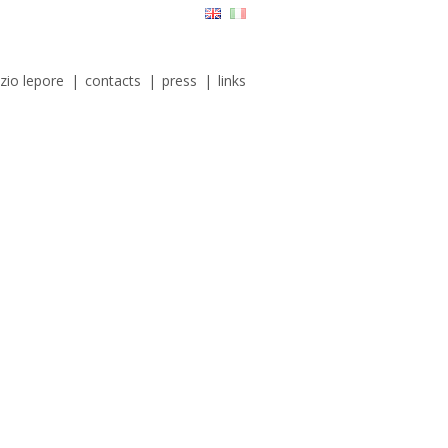
izio lepore
|
contacts
|
press
|
links