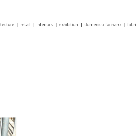
itecture
|
retail
|
interiors
|
exhibition
|
domenico farinaro
|
fabr